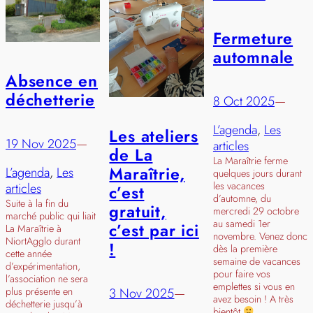
Fermeture
automnale
Absence en
déchetterie
8 Oct 2025
—
L’agenda
, 
Les
Les ateliers
19 Nov 2025
—
articles
de La
La Maraîtrie ferme
Maraîtrie,
L’agenda
, 
Les
quelques jours durant
les vacances
articles
c’est
d’automne, du
Suite à la fin du
gratuit,
mercredi 29 octobre
marché public qui liait
au samedi 1er
c’est par ici
La Maraîtrie à
novembre. Venez donc
NiortAgglo durant
!
dès la première
cette année
semaine de vacances
d’expérimentation,
pour faire vos
l’association ne sera
emplettes si vous en
3 Nov 2025
—
plus présente en
avez besoin ! A très
déchetterie jusqu’à
bientôt