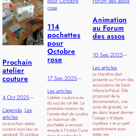
Animation
114
au Forum
pochettes
des assos
pour
Octobre
10 Sep 2025
—
rose
Prochain
Les articles
atelier
La Maraîtrie était
couture
17 Sep 2025
—
présente au Forum des
associations de Saint-
Les articles
Hilaire-la-Palud. Elle
proposait de la
4 Oct 2025
—
L’atelier couture a eu
documentation, une
du succès cet été. La
zone de gratuité, un
première mission de
L’agenda
, 
Les
jeu dans lequel deviner
l’année était de coudre
articles
l’usage « d’objets
un maximum de
mystères » et un petit
Le prochain atelier
pochettes à envoyer
questionnaire pour
couture aura lieu ce
ensuite à l’Institut Curie
tester ses
vendredi 10 octobre
dans le cadre de la