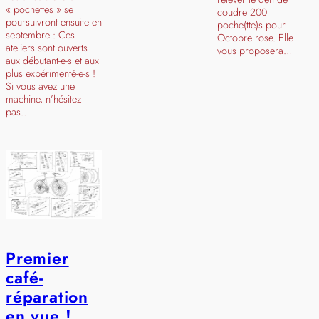
« pochettes » se
coudre 200
poursuivront ensuite en
poche(tte)s pour
septembre : Ces
Octobre rose. Elle
ateliers sont ouverts
vous proposera…
aux débutant-e-s et aux
plus expérimenté-e-s !
Si vous avez une
machine, n’hésitez
pas…
Premier
café-
réparation
en vue !