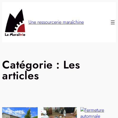
Aller
au
contenu
Une ressourcerie maraîchine
Catégorie :
Les
articles