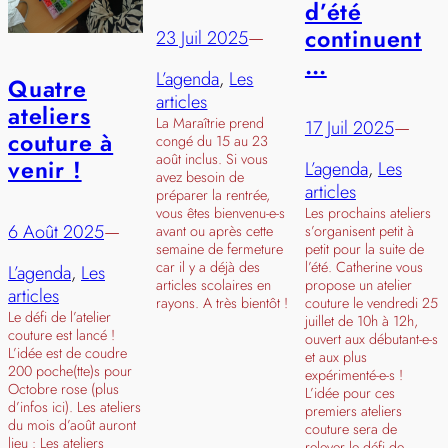
d’été
continuent
23 Juil 2025
—
…
L’agenda
, 
Les
Quatre
articles
ateliers
La Maraîtrie prend
17 Juil 2025
—
couture à
congé du 15 au 23
août inclus. Si vous
venir !
L’agenda
, 
Les
avez besoin de
articles
préparer la rentrée,
Les prochains ateliers
vous êtes bienvenu-e-s
6 Août 2025
—
s’organisent petit à
avant ou après cette
petit pour la suite de
semaine de fermeture
l’été. Catherine vous
car il y a déjà des
L’agenda
, 
Les
propose un atelier
articles scolaires en
articles
couture le vendredi 25
rayons. A très bientôt !
Le défi de l’atelier
juillet de 10h à 12h,
couture est lancé !
ouvert aux débutant-e-s
L’idée est de coudre
et aux plus
200 poche(tte)s pour
expérimenté-e-s !
Octobre rose (plus
L’idée pour ces
d’infos ici). Les ateliers
premiers ateliers
du mois d’août auront
couture sera de
lieu : Les ateliers
relever le défi de