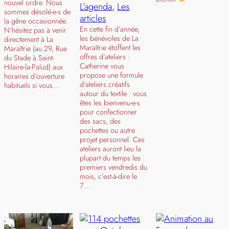
nouvel ordre. Nous
L’agenda
, 
Les
sommes désolé-e-s de
articles
la gêne occasionnée.
En cette fin d’année,
N’hésitez pas à venir
les bénévoles de La
directement à La
Maraîtrie étoffent les
Maraîtrie (au 29, Rue
offres d’ateliers :
du Stade à Saint-
Catherine vous
Hilaire-la-Palud) aux
propose une formule
horaires d’ouverture
d’ateliers créatifs
habituels si vous…
autour du textile : vous
êtes les bienvenu-e-s
pour confectionner
des sacs, des
pochettes ou autre
projet personnel. Ces
ateliers auront lieu la
plupart du temps les
premiers vendredis du
mois, c’est-à-dire le
7…