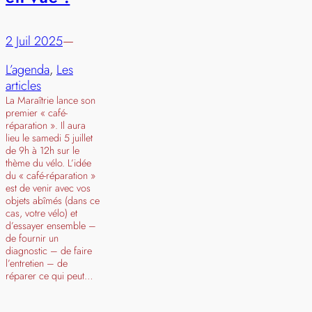
2 Juil 2025
—
L’agenda
, 
Les
articles
La Maraîtrie lance son
premier « café-
réparation ». Il aura
lieu le samedi 5 juillet
de 9h à 12h sur le
thème du vélo. L’idée
du « café-réparation »
est de venir avec vos
objets abîmés (dans ce
cas, votre vélo) et
d’essayer ensemble –
de fournir un
diagnostic – de faire
l’entretien – de
réparer ce qui peut…